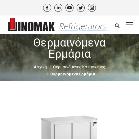
Facebook
Linkedin
YouTube
Twitter
Instagram
Search:
Θερμαινόμενα
Ερμάρια
Αρχική
Θερμαινόμενες Κατασκευές
Θερμαινόμενα Ερμάρια