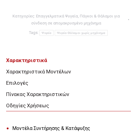
Κατηγορίες
Επαγγελματικά Ψυγεία
,
Πάγκοι & Θάλαμοι για
σύνδεση σε απομακρυσμένο μηχάνημα
Tags:
Ψυγεία
Ψυγεία Θάλαμοι χωρίς μηχάνημα
Χαρακτηριστικά
Χαρακτηριστικά Μοντέλων
Επιλογές
Πίνακας Χαρακτηριστικών
Οδηγίες Χρήσεως
Μοντέλα Συντήρησης & Κατάψυξης