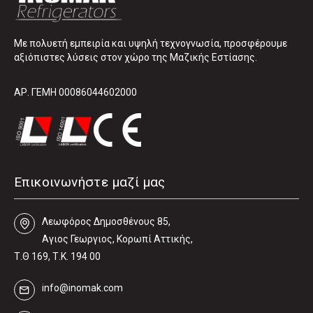
Με πολυετή εμπειρία και υψηλή τεχνογνωσία, προσφέρουμε
αξιόπιστες λύσεις στον χώρο της Μαζικής Εστίασης.
ΑΡ. ΓΕΜΗ 00086044602000
Επικοινωνήστε μαζί μας
Λεωφόρος Δηµοσθένους 85,
Αγιος Γεωργιος, Κορωπί Αττικής,
Τ.Θ 169, Τ.Κ. 194 00
info@inomak.com