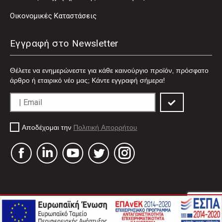
Οικονομικές Καταστάσεις
Εγγραφή στο Newsletter
Θέλετε να ενημερώνεστε για κάθε καινούργιο προϊόν, πρόσφατο
άρθρο ή εταιρικό νέο μας; Κάντε εγγραφή σήμερα!
Αποδέχομαι την
Πολιτική Απορρήτου
Facebook
Linkedin
YouTube
Twitter
Instagram
Πολιτική Απορρήτου
Πολιτική Cookies
Όροι Χρήσης
DevelopGreece
© Copyright 2021. Created by