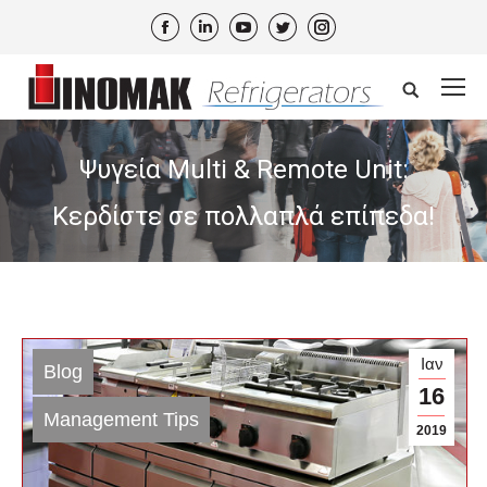
Facebook
Linkedin
YouTube
Twitter
Instagram
Search:
Ψυγεία Multi & Remote Unit:
Κερδίστε σε πολλαπλά επίπεδα!
Ιαν
Blog
16
Management Tips
2019