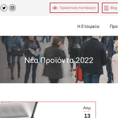
Προϊοντικός Κατάλογος
Blog
in
uTube
Twitter
Instagram
Η Εταιρεία
Προ
Ψυγεία Θάλ
Νέα Προϊόντα 2022
Θάλαμοι 
Θάλαμοι 
Έγχρωμα 
Θάλαμοι
Ψυγεία Πάγκ
Απρ
Ψυγεία Π
13