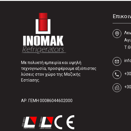
Επικοι
Λεω
Αγι
Τ.Θ
inf
Με πολυετή εμπειρία και υψηλή
τεχνογνωσία, προσφέρουμε αξιόπιστες
+30
λύσεις στον χώρο της Μαζικής
Εστίασης.
+30
ΑΡ. ΓΕΜΗ 00086044602000