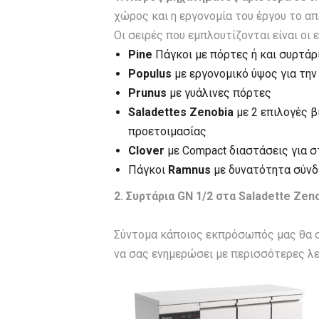
χώρος και η εργονομία του έργου το απ
Οι σειρές που εμπλουτίζονται είναι οι ε
Pine
Πάγκοι με πόρτες ή και συρτάρ
Populus
με εργονομικό ύψος για τη
Prunus
με γυάλινες πόρτες
Saladettes Zenobia
με 2 επιλογές β
προετοιμασίας
Clover
με Compact διαστάσεις για 
Πάγκοι
Ramnus
με δυνατότητα σύνδ
2. Συρτάρια GN 1/2 στα Saladette Z
Σύντομα κάποιος εκπρόσωπός μας θα σα
να σας ενημερώσει με περισσότερες λε