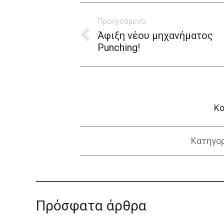
Post
Προηγούμενο
navigation
Άφιξη νέου μηχανήματος
Previous
Punching!
post:
Κο
Κατηγο
Πρόσφατα άρθρα