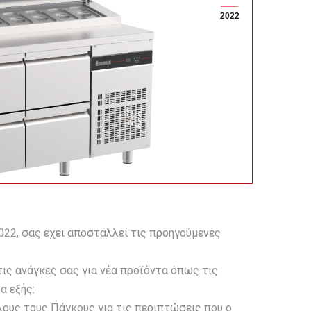
Ψυγεία Π
2022
Chef’s Ba
Πάγκοι Σ
Πάγκοι Κ
Έγχρωμα 
Πάγκος Π
Πίτσας
22, σας έχει αποσταλλεί τις προηγούμενες
ις ανάγκες σας για νέα προϊόντα όπως τις
α εξής:
λους τους Πάγκους για τις περιπτώσεις που ο