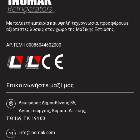
Με πολυετή εμπειρία και υψηλή τεχνογνωσία, προσφέρουμε
αξιόπιστες λύσεις στον χώρο της Μαζικής Εστίασης.
ΑΡ. ΓΕΜΗ 00086044602000
Επικοινωνήστε μαζί μας
Λεωφόρος Δηµοσθένους 85,
Αγιος Γεωργιος, Κορωπί Αττικής,
Τ.Θ 169, Τ.Κ. 194 00
info@inomak.com