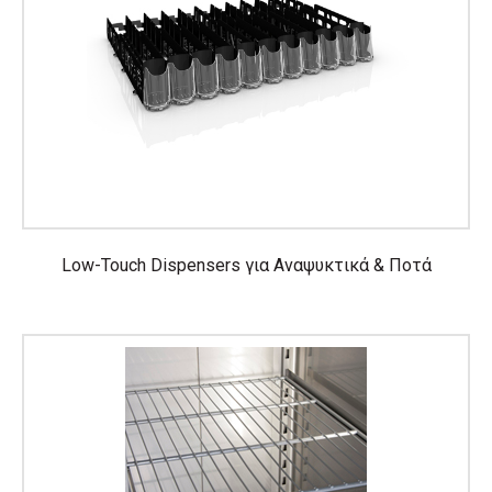
Low-Touch Dispensers για Αναψυκτικά & Ποτά