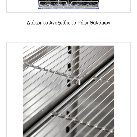
Διάτρητο Ανοξείδωτο Ράφι Θαλάμων