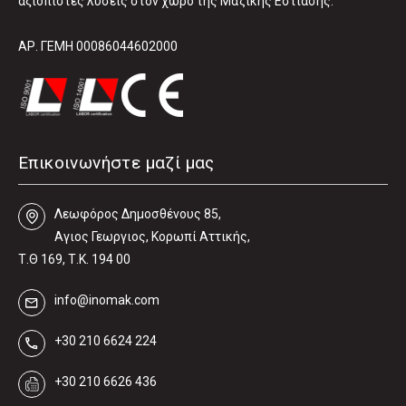
αξιόπιστες λύσεις στον χώρο της Μαζικής Εστίασης.
ΑΡ. ΓΕΜΗ 00086044602000
Επικοινωνήστε μαζί μας
Λεωφόρος Δηµοσθένους 85,
Αγιος Γεωργιος, Κορωπί Αττικής,
Τ.Θ 169, Τ.Κ. 194 00
info@inomak.com
+30 210 6624 224
+30 210 6626 436