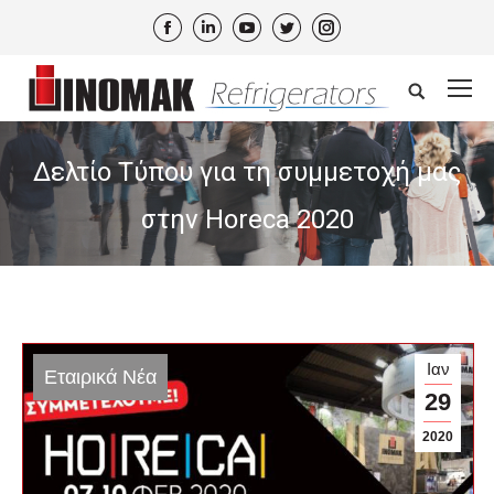
Facebook
Linkedin
YouTube
Twitter
Instagram
Search:
Δελτίο Τύπου για τη συμμετοχή μας
στην Horeca 2020
Ιαν
Εταιρικά Νέα
29
2020