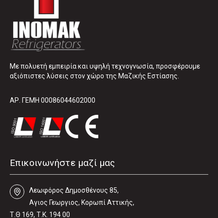
Με πολυετή εμπειρία και υψηλή τεχνογνωσία, προσφέρουμε
αξιόπιστες λύσεις στον χώρο της Μαζικής Εστίασης.
ΑΡ. ΓΕΜΗ 00086044602000
Επικοινωνήστε μαζί μας
Λεωφόρος Δηµοσθένους 85,
Αγιος Γεωργιος, Κορωπί Αττικής,
Τ.Θ 169, Τ.Κ. 194 00